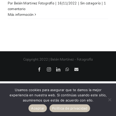
Por
Belén Martinez Fotografía
|
16/11/2022
|
Sin categoría
|
1
comentario
Más información
Copyright 2022 | Belén Martínez - Fotografía
Facebook
Instagram
LinkedIn
WhatsApp
Correo
electrónico
Usamos cookies para asegurar que te damos la mejor
experiencia en nuestra web. Si continúas usando este sitio,
asumiremos que estás de acuerdo con ello.
Aceptar
Política de privacidad