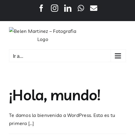
Saltar
Facebook
Instagram
LinkedIn
WhatsApp
Correo
al
electrónico
contenido
Ir a...
¡Hola, mundo!
Te damos la bienvenida a WordPress. Esta es tu
primera [...]